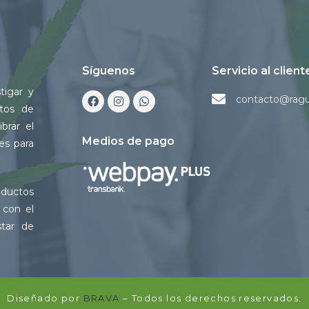
Síguenos
Servicio al client
tigar y
contacto@rag
ctos de
brar el
Medios de pago
es para
oductos
 con el
tar de
Diseñado por
BRAVA
– Todos los derechos reservados.