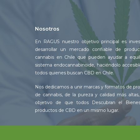
Nosotros
En RAGUS nuestro objetivo principal es inves
desarrollar un mercado confiable de produ
cannabis en Chile que pueden ayudar a equili
sistema endocannabinoide, haciéndolo accesibl
todos quienes buscan CBD en Chile.
Nos dedicamos a unir marcas y formatos de pr
de cannabis, de la pureza y calidad más altas,
objetivo de que todos Descubran el Bienes
productos de CBD en un mismo lugar.