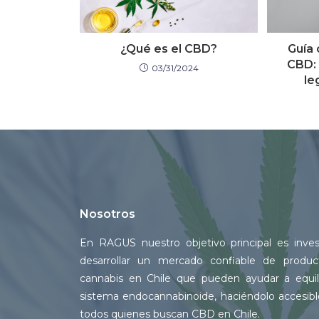
¿Qué es el CBD?
Guía 
CBD: 
03/31/2024
le
Nosotros
En RAGUS nuestro objetivo principal es inves
desarrollar un mercado confiable de produ
cannabis en Chile que pueden ayudar a equili
sistema endocannabinoide, haciéndolo accesibl
todos quienes buscan CBD en Chile.