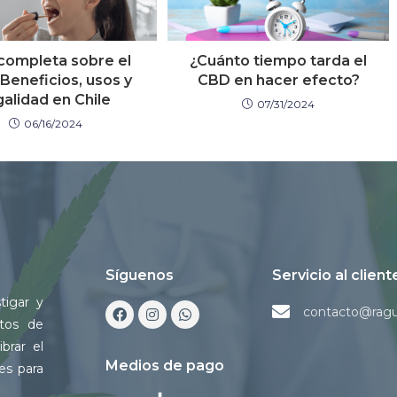
completa sobre el
¿Cuánto tiempo tarda el
Beneficios, usos y
CBD en hacer efecto?
galidad en Chile
07/31/2024
06/16/2024
Síguenos
Servicio al client
tigar y
contacto@rag
ctos de
brar el
Medios de pago
es para