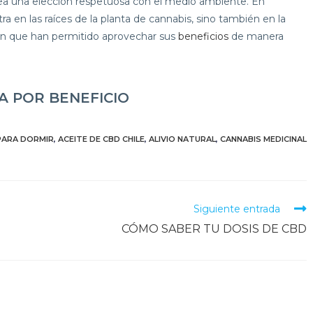
sea una elección respetuosa con el medio ambiente. En
 en las raíces de la planta de cannabis, sino también en la
ción que han permitido aprovechar sus
beneficios
de manera
 POR BENEFICIO
 PARA DORMIR
,
ACEITE DE CBD CHILE
,
ALIVIO NATURAL
,
CANNABIS MEDICINAL
Siguiente entrada
CÓMO SABER TU DOSIS DE CBD